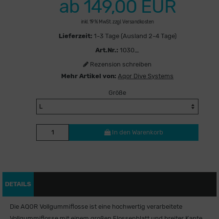
ab 149,00 EUR
inkl. 19 % MwSt. zzgl.
Versandkosten
Lieferzeit:
1-3 Tage (Ausland 2-4 Tage)
Art.Nr.:
1030_
Rezension schreiben
Mehr Artikel von:
Aqor Dive Systems
Größe
In den Warenkorb
DETAILS
Die AQOR Vollgummiflosse ist eine hochwertig verarbeitete
Vollgummiflosse mit einem großen Flossenblatt und breiter Kante,