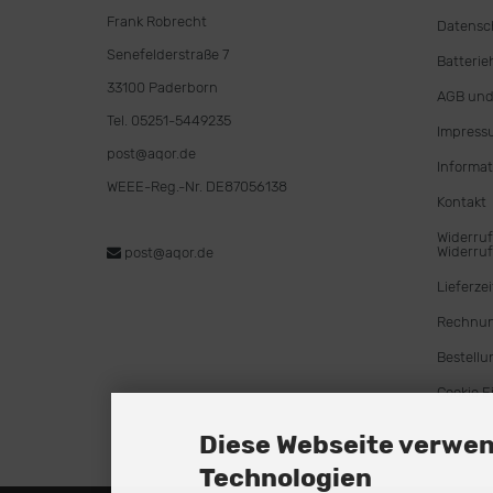
Frank Robrecht
Datensc
Senefelderstraße 7
Batterie
33100 Paderborn
AGB und
Tel. 05251-5449235
Impress
post@aqor.de
Informat
WEEE-Reg.-Nr. DE87056138
Kontakt
Widerruf
Widerruf
post@aqor.de
Lieferzei
Rechnu
Bestellu
Cookie E
Diese Webseite verwen
Technologien