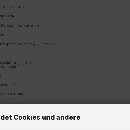
hutzerklärung
hinweise
 Kundeninformationen
um
ionspflichten nach §18 ElektroG
sbelehrung / Muster-
sformular
t
ngsdaten
ng widerrufen
instellungen
det Cookies und andere