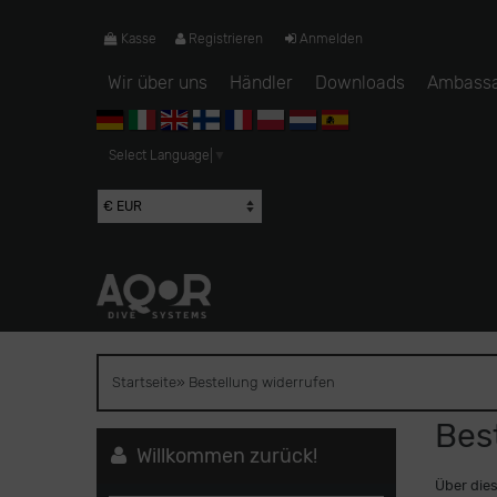
Kasse
Registrieren
Anmelden
Wir über uns
Händler
Downloads
Ambass
Select Language
▼
Startseite
»
Bestellung widerrufen
Bes
Willkommen zurück!
Über dies