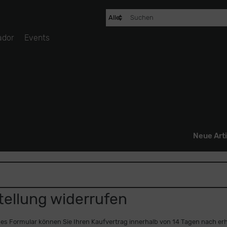
ador
Events
Neue Arti
tellung widerrufen
es Formular können Sie Ihren Kaufvertrag innerhalb von 14 Tagen nach erha