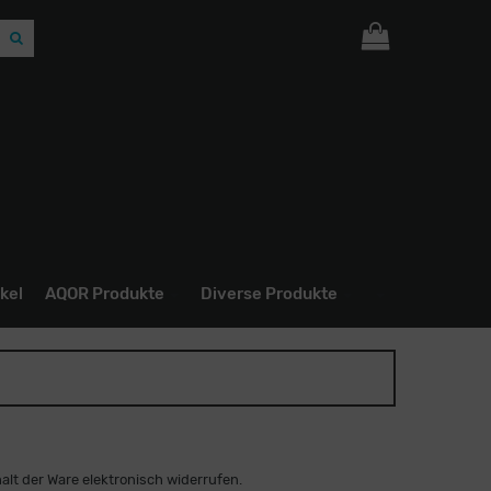
Ihr Warenkorb ist leer.
kel
AQOR Produkte
Diverse Produkte
lt der Ware elektronisch widerrufen.