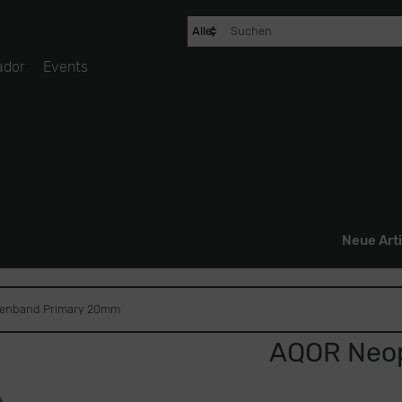
ador
Events
Neue Arti
enband Primary 20mm
AQOR Neop