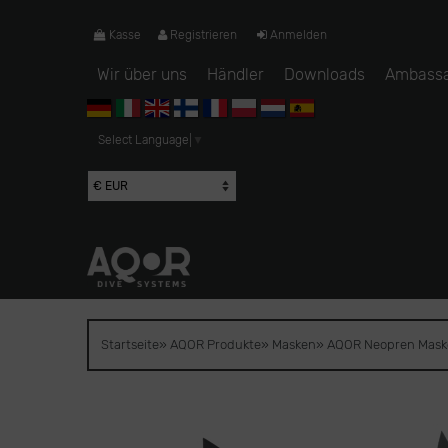
Kasse
Registrieren
Anmelden
Wir über uns
Händler
Downloads
Ambass
Select Language
▼
Startseite
»
AQOR Produkte
»
Masken
»
AQOR Neopren Mask