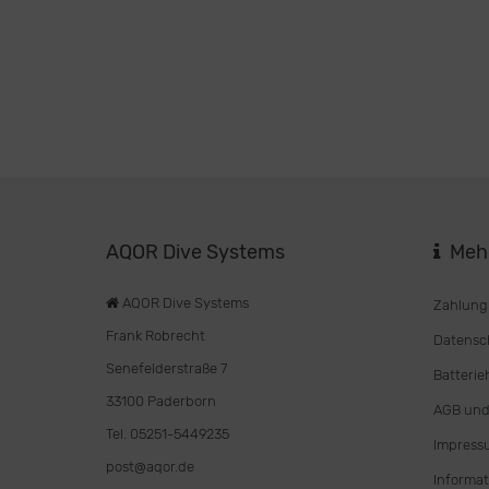
AQOR Dive Systems
Mehr
AQOR Dive Systems
Zahlung
Frank Robrecht
Datensc
Senefelderstraße 7
Batterie
33100 Paderborn
AGB und
Tel. 05251-5449235
Impress
post@aqor.de
Informat