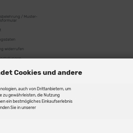
sbelehrung / Muster-
sformular
t
ngsdaten
ng widerrufen
instellungen
det Cookies und andere
ologien, auch von Drittanbietern, um
AQOR Dive Systems © 2026
e zu gewährleisten, die Nutzung
mod
ified eCommerce Shopsoftware © 2009-2026
en ein bestmögliches Einkaufserlebnis
nden Sie in unserer