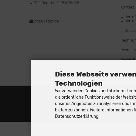
WEEE-Reg.-Nr. DE87056138
Kontakt
Widerruf
Widerruf
post@aqor.de
Lieferzei
Rechnu
Bestellu
Cookie E
Diese Webseite verwen
Technologien
Wir verwenden Cookies und ähnliche Techn
die ordentliche Funktionsweise der Websit
unseres Angebotes zu analysieren und Ihn
bieten zu können. Weitere Informationen fi
Datenschutzerklärung.