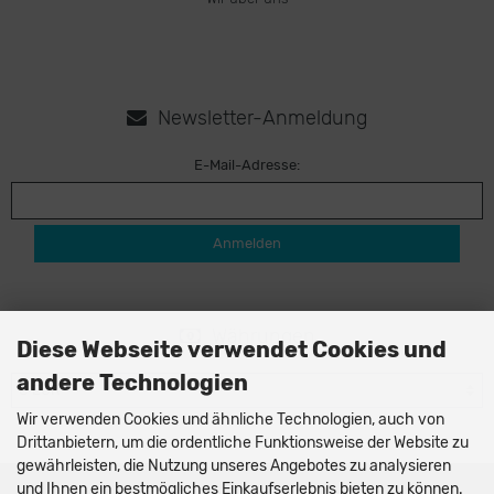
Newsletter-Anmeldung
E-Mail-Adresse:
Anmelden
Währungen
Diese Webseite verwendet Cookies und
andere Technologien
Wir verwenden Cookies und ähnliche Technologien, auch von
Drittanbietern, um die ordentliche Funktionsweise der Website zu
gewährleisten, die Nutzung unseres Angebotes zu analysieren
und Ihnen ein bestmögliches Einkaufserlebnis bieten zu können.
AQOR Dive Systems © 2026